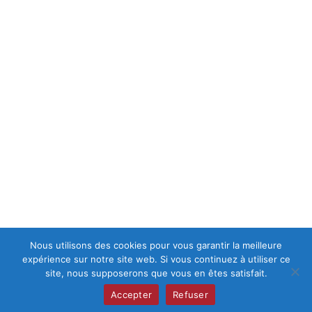
Nous utilisons des cookies pour vous garantir la meilleure
expérience sur notre site web. Si vous continuez à utiliser ce
site, nous supposerons que vous en êtes satisfait.
© 2026 - Site créé par
Rémy KUBITZ - Fondateur de CAPAGE
Accepter
Refuser